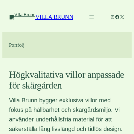
Hoppa
till
VILLA BRUNN
Instagram
Faceboo
X
innehåll
Portfölj
Högkvalitativa villor anpassade
för skärgården
Villa Brunn bygger exklusiva villor med
fokus på hållbarhet och skärgårdsmiljö. Vi
använder underhållsfria material för att
säkerställa lång livslängd och tidlös design.